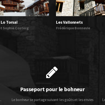
 Lo Torsaï
Les Vallonnets
et Sophie Costerg
Frédérique Bonnevie
Passeport pour le bohneur
.
Le bonheur se partage suivant les goûts et les envies
L