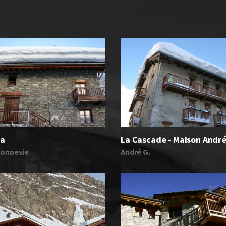
ia
La Cascade - Maison Andr
Bonnevie
André G.