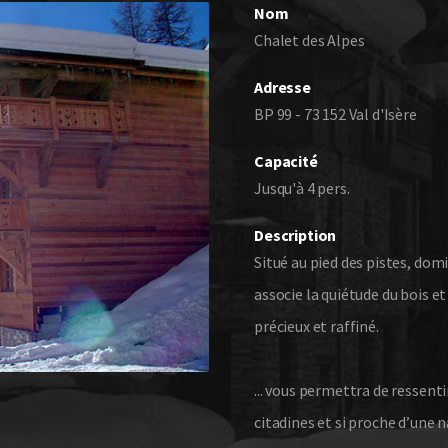
Nom
Chalet des Alpes
Adresse
BP 99 - 73 152 Val d'Isère
Capacité
Jusqu'à 4 pers.
Description
Situé au pied des pistes, domi
associe la quiétude du bois et
précieux et raffiné.
... vous permettra de ressent
citadines et si proche d’une 